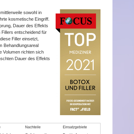
mittlerweile sowohl in
rte kosmetische Eingriff.
sprung, Dauer des Effekts
Fillers entscheidend für
iese Filler einsetzt,
im Behandlungsareal
te Volumen richten sich
nschten Dauer des Effekts
e
Nachteile
Einsatzgebiete