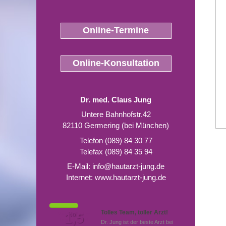
Online-Termine
Online-Konsultation
Dr. med. Claus Jung
Untere Bahnhofstr.42
82110 Germering (bei München)
Telefon (089) 84 30 77
Telefax (089) 84 35 94
E-Mail:
info@hautarzt-jung.de
Internet:
www.hautarzt-jung.de
Tolles Team, toller Arzt!
Von Patienten
1,5
Note
bewertet mit
Dr. Jung ist der beste Arzt bei