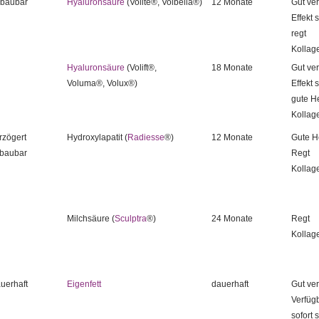
baubar
Hyaluronsäure
(Volite®, Volbella®)
12 Monate
Gut ver
Effekt s
regt
Kollag
Hyaluronsäure
(Volift®,
18 Monate
Gut ver
Voluma®, Volux®)
Effekt s
gute He
Kollag
rzögert
Hydroxylapatit (
Radiesse
®)
12 Monate
Gute H
baubar
Regt
Kollag
Milchsäure (
Sculptra
®)
24 Monate
Regt
Kollag
uerhaft
Eigenfett
dauerhaft
Gut ver
Verfügb
sofort 