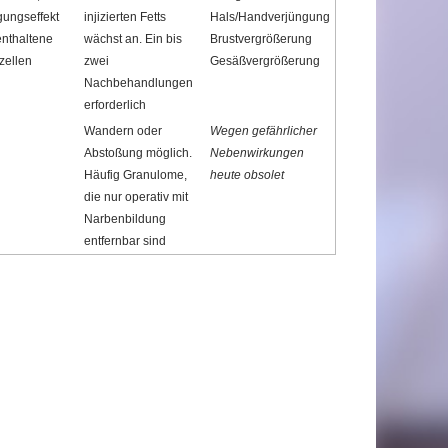
gungseffekt
injizierten Fetts
Hals/Handverjüngung
enthaltene
wächst an. Ein bis
Brustvergrößerung
ellen
zwei
Gesäßvergrößerung
Nachbehandlungen
erforderlich
Wandern oder
Wegen gefährlicher
Abstoßung möglich.
Nebenwirkungen
Häufig Granulome,
heute obsolet
die nur operativ mit
Narbenbildung
entfernbar sind