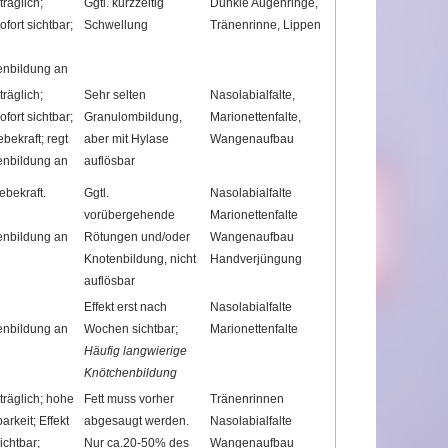
träglich;
Ggtl. kurzzeitig
Dunkle Augenringe,
ofort sichtbar;
Schwellung
Tränenrinne, Lippen
enbildung an
träglich;
Sehr selten
Nasolabialfalte,
ofort sichtbar;
Granulombildung,
Marionettenfalte,
bekraft; regt
aber mit Hylase
Wangenaufbau
enbildung an
auflösbar
ebekraft.
Ggtl.
Nasolabialfalte
vorübergehende
Marionettenfalte
enbildung an
Rötungen und/oder
Wangenaufbau
Knotenbildung, nicht
Handverjüngung
auflösbar
Effekt erst nach
Nasolabialfalte
enbildung an
Wochen sichtbar;
Marionettenfalte
Häufig langwierige
Knötchenbildung
träglich; hohe
Fett muss vorher
Tränenrinnen
arkeit; Effekt
abgesaugt werden.
Nasolabialfalte
sichtbar;
Nur ca.20-50% des
Wangenaufbau