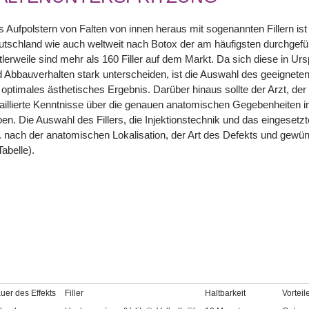
 Aufpolstern von Falten von innen heraus mit sogenannten Fillern ist 
tschland wie auch weltweit nach Botox der am häufigsten durchgefüh
tlerweile sind mehr als 160 Filler auf dem Markt. Da sich diese in Ur
 Abbauverhalten stark unterscheiden, ist die Auswahl des geeigneten 
 optimales ästhetisches Ergebnis. Darüber hinaus sollte der Arzt, der d
aillierte Kenntnisse über die genauen anatomischen Gegebenheiten 
en. Die Auswahl des Fillers, die Injektionstechnik und das eingesetz
. nach der anatomischen Lokalisation, der Art des Defekts und gewü
Tabelle).
uer des Effekts
Filler
Haltbarkeit
Vorteil