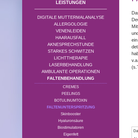
LEISTUNGEN
Das
DIGITALE MUTTERMALANALYSE
Deu
ALLERGOLOGIE
Mit
VENENLEIDEN
und
HAARAUSFALL
ein
AKNESPRECHSTUNDE
det
STARKES SCHWITZEN
hab
LICHTTHERAPIE
v.a
LASERBEHANDLUNG
(s.
AMBULANTE OPERATIONEN
FALTENBEHANDLUNG
CREMES
PEELINGS
BOTULINUMTOXIN
FALTENUNTERSPRITZUNG
Skinbooster
Hyaluronsäure
Biostimulatoren
Da
Eigenfett