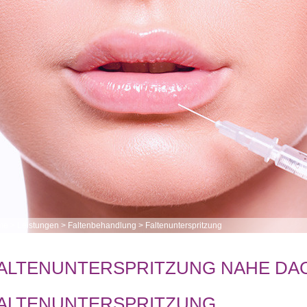
me
>
Leistungen
>
Faltenbehandlung
>
Faltenunterspritzung
ALTENUNTERSPRITZUNG NAHE DA
ALTENUNTERSPRITZUNG