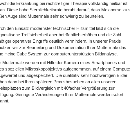
ohl die Erkrankung bei rechtzeitiger Therapie vollständig heilbar i
an. Diese hohe Sterblichkeitsrate beruht darauf, dass Melanome zu s
ßen Auge sind Muttermale sehr schwierig zu beurteilen.
ch den Einsatz modernster technischer Hilfsmittel läßt sich die
gnostische Treffsicherheit aber beträchtlich erhöhen und die Zahl
ötiger operativer Eingriffe deutlich vermindern. In unserer Praxis
utzen wir zur Beurteilung und Dokumentation Ihrer Muttermale das
e Heine Cube System zur computerunterstützten Bildanalyse.
e Muttermale werden mit Hilfe der Kamera eines Smartphones und
nes speziellen Mikroskopobjektivs aufgenommen, auf einem Compute
gewertet und abgespeichert. Die qualitativ sehr hochwertigen Bilder
hen dann bei Ihren späteren Praxisbesuchen an allen unseren
eitsplätzen zum Bildvergleich mit 40facher Vergrößerung zur
fügung. Geringste Veränderungen Ihrer Muttermale werden sofort
kannt.