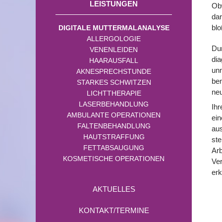
LEISTUNGEN
Obw
dar
blo
DIGITALE MUTTERMALANALYSE
ALLERGOLOGIE
Dur
VENENLEIDEN
dia
HAARAUSFALL
unn
AKNESPRECHSTUNDE
ben
STARKES SCHWITZEN
neu
LICHTTHERAPIE
LASERBEHANDLUNG
Ihr
AMBULANTE OPERATIONEN
ei
FALTENBEHANDLUNG
aus
HAUTSTRAFFUNG
ste
FETTABSAUGUNG
Arb
KOSMETISCHE OPERATIONEN
Ver
er
AKTUELLES
KONTAKT/TERMINE