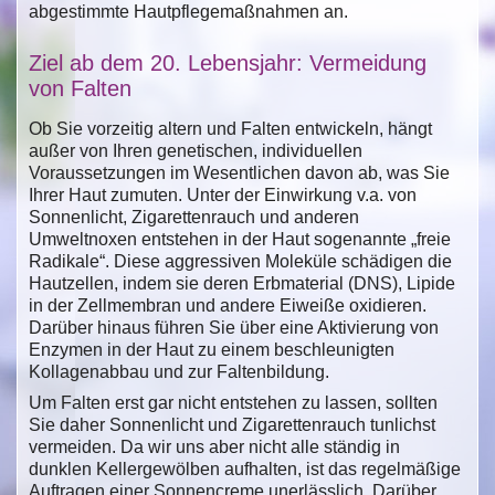
abgestimmte Hautpflegemaßnahmen an.
Ziel ab dem 20. Lebensjahr: Vermeidung
von Falten
Ob Sie vorzeitig altern und Falten entwickeln, hängt
außer von Ihren genetischen, individuellen
Voraussetzungen im Wesentlichen davon ab, was Sie
Ihrer Haut zumuten. Unter der Einwirkung v.a. von
Sonnenlicht, Zigarettenrauch und anderen
Umweltnoxen entstehen in der Haut sogenannte „freie
Radikale“. Diese aggressiven Moleküle schädigen die
Hautzellen, indem sie deren Erbmaterial (DNS), Lipide
in der Zellmembran und andere Eiweiße oxidieren.
Darüber hinaus führen Sie über eine Aktivierung von
Enzymen in der Haut zu einem beschleunigten
Kollagenabbau und zur Faltenbildung.
Um Falten erst gar nicht entstehen zu lassen, sollten
Sie daher Sonnenlicht und Zigarettenrauch tunlichst
vermeiden. Da wir uns aber nicht alle ständig in
dunklen Kellergewölben aufhalten, ist das regelmäßige
Auftragen einer Sonnencreme unerlässlich. Darüber