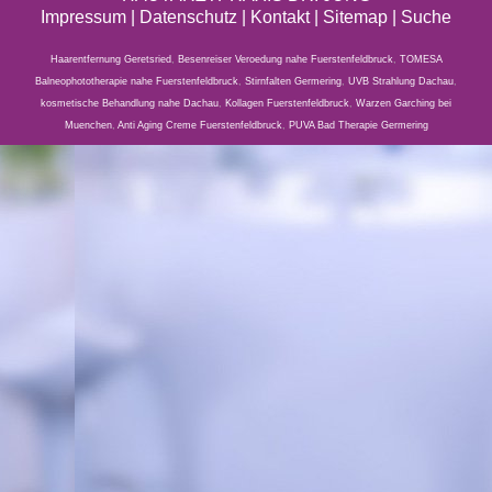
Impressum
|
Datenschutz
| Kontakt |
Sitemap
|
Suche
Haarentfernung Geretsried
,
Besenreiser Veroedung nahe Fuerstenfeldbruck
,
TOMESA
Balneophototherapie nahe Fuerstenfeldbruck
,
Stirnfalten Germering
,
UVB Strahlung Dachau
,
kosmetische Behandlung nahe Dachau
,
Kollagen Fuerstenfeldbruck
,
Warzen Garching bei
Muenchen
,
Anti Aging Creme Fuerstenfeldbruck
,
PUVA Bad Therapie Germering