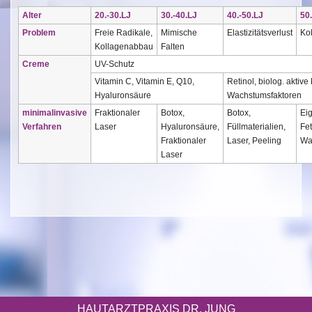
Alter
20.-30.LJ
30.-40.LJ
40.-50.LJ
50
Problem
Freie Radikale,
Mimische
Elastizitätsverlust
Ko
Kollagenabbau
Falten
Creme
UV-Schutz
Vitamin C, Vitamin E, Q10,
Retinol, biolog. aktiv
Hyaluronsäure
Wachstumsfaktoren
minimalinvasive
Fraktionaler
Botox,
Botox,
Eig
Verfahren
Laser
Hyaluronsäure,
Füllmaterialien,
Fe
Fraktionaler
Laser, Peeling
Wa
Laser
HAUTARZTPRAXIS DR. JUNG