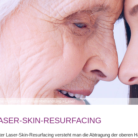
me
>
Leistungen
>
Faltenbehandlung
>
Laser
ASER-SKIN-RESURFACING
er Laser-Skin-Resurfacing versteht man die Abtragung der oberen Ha