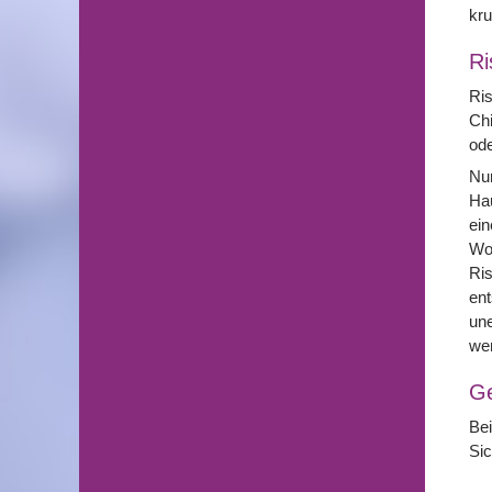
kru
Ri
Ris
Chi
od
Nur
Hau
ein
Woc
Ris
ent
une
wen
G
Bei
Sic