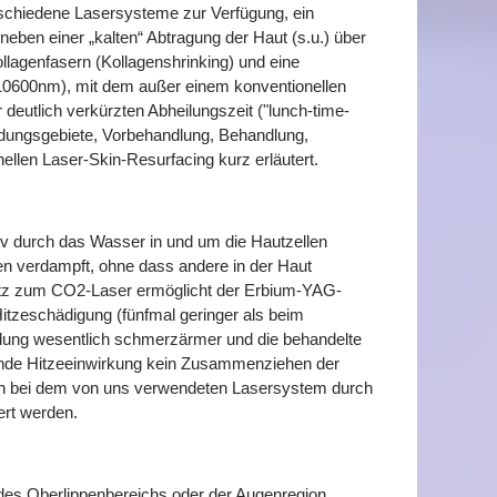
schiedene Lasersysteme zur Verfügung, ein
en einer „kalten“ Abtragung der Haut (s.u.) über
agenfasern (Kollagenshrinking) und eine
 10600nm), mit dem außer einem konventionellen
 deutlich verkürzten Abheilungszeit ("lunch-time-
dungsgebiete, Vorbehandlung, Behandlung,
len Laser-Skin-Resurfacing kurz erläutert.
v durch das Wasser in und um die Hautzellen
 verdampft, ohne dass andere in der Haut
satz zum CO2-Laser ermöglicht der Erbium-YAG-
itzeschädigung (fünfmal geringer als beim
dlung wesentlich schmerzärmer und die behandelte
hlende Hitzeeinwirkung kein Zusammenziehen der
 kann bei dem von uns verwendeten Lasersystem durch
ert werden.
n des Oberlippenbereichs oder der Augenregion.