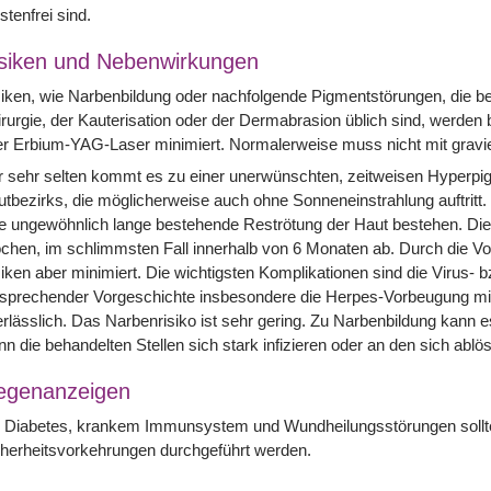
stenfrei sind.
siken und Nebenwirkungen
iken, wie Narbenbildung oder nachfolgende Pigmentstörungen, die b
rurgie, der Kauterisation oder der Dermabrasion üblich sind, werde
er Erbium-YAG-Laser minimiert. Normalerweise muss nicht mit grav
 sehr selten kommt es zu einer unerwünschten, zeitweisen Hyperpi
tbezirks, die möglicherweise auch ohne Sonneneinstrahlung auftritt
e ungewöhnlich lange bestehende Reströtung der Haut bestehen. Diese
hen, im schlimmsten Fall innerhalb von 6 Monaten ab. Durch die V
iken aber minimiert. Die wichtigsten Komplikationen sind die Virus- bz
sprechender Vorgeschichte insbesondere die Herpes-Vorbeugung mit A
rlässlich. Das Narbenrisiko ist sehr gering. Zu Narbenbildung kann
n die behandelten Stellen sich stark infizieren oder an den sich abl
egenanzeigen
 Diabetes, krankem Immunsystem und Wundheilungsstörungen sollte 
herheitsvorkehrungen durchgeführt werden.