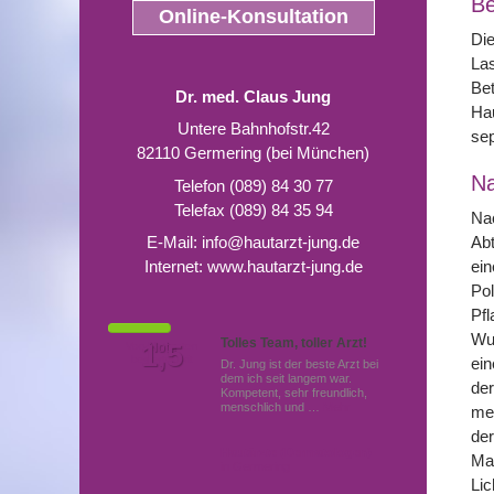
Be
Online-Konsultation
Di
Las
Bet
Dr. med. Claus Jung
Hau
Untere Bahnhofstr.42
se
82110 Germering (bei München)
N
Telefon (089) 84 30 77
Telefax (089) 84 35 94
Na
Abt
E-Mail:
info@hautarzt-jung.de
ein
Internet:
www.hautarzt-jung.de
Pol
Pfl
Wun
Tolles Team, toller Arzt!
Von Patienten
1,5
Note
bewertet mit
ein
Dr. Jung ist der beste Arzt bei
dem ich seit langem war.
der
Kompetent, sehr freundlich,
menschlich und …
Mehr
mec
der
Hautärzte (Dermatologen)
Mak
in Germering
Lic