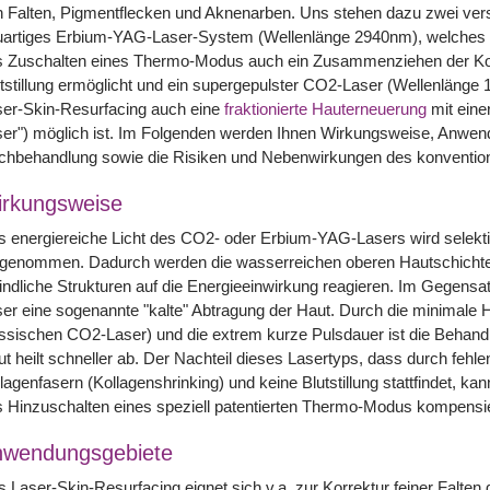
 Falten, Pigmentflecken und Aknenarben. Uns stehen dazu zwei ver
artiges Erbium-YAG-Laser-System (Wellenlänge 2940nm), welches neb
s Zuschalten eines Thermo-Modus auch ein Zusammenziehen der Koll
tstillung ermöglicht und ein supergepulster CO2-Laser (Wellenlänge
ser-Skin-Resurfacing auch eine
fraktionierte Hauterneuerung
mit einer
er") möglich ist. Im Folgenden werden Ihnen Wirkungsweise, Anwen
hbehandlung sowie die Risiken und Nebenwirkungen des konventionel
rkungsweise
 energiereiche Licht des CO2- oder Erbium-YAG-Lasers wird selekti
fgenommen. Dadurch werden die wasserreichen oberen Hautschichten
indliche Strukturen auf die Energieeinwirkung reagieren. Im Gegen
er eine sogenannte "kalte" Abtragung der Haut. Durch die minimale H
ssischen CO2-Laser) und die extrem kurze Pulsdauer ist die Behan
t heilt schneller ab. Der Nachteil dieses Lasertyps, dass durch fe
lagenfasern (Kollagenshrinking) und keine Blutstillung stattfindet,
 Hinzuschalten eines speziell patentierten Thermo-Modus kompensi
nwendungsgebiete
 Laser-Skin-Resurfacing eignet sich v.a. zur Korrektur feiner Falte