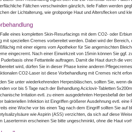
rflächliche Fältchen verschwinden gänzlich, tiefe Falten werden ge
chen der Lichtalterung, wie grobporige Haut und Altersflecken und 
rbehandlung
 Falle eines kompletten Skin-Resurfacings mit dem CO2- oder Erbi
g mit speziellen Cremes vorbereitet werden. Dabei wird der Bereich,
ßflächig mit einer eigens vom Apotheker für Sie angemischten Bleic
me eingecremt. Nach einer Einwirkzeit von 15min können Sie ggf. z
 Puderbasis ohne Fettanteile auftragen. Damit die Haut durch die ve
bereitet wird, dürfen Sie in dieser Phase keine anderen Pflegecrem
ktionalen CO2-Laser ist diese Vorbehandlung mit Cremes nicht erford
den Sie unter wiederkehrenden Herpesbläschen, sollten Sie, wenn die
nden vor bis 5 Tage nach der Behandlung Aciclovir-Tabletten 5x200
hanische Irritation evtl. zu einem ausgedehnten Herpesbefall der 
er bakteriellen Infektion ist Eingriffen größerer Ausdehnung evtl. eine
eits eine Woche vor bis einen Tag nach dem Eingriff sollten Sie auf
tylsalizylsäure wie Aspirin (ASS) verzichten, da sich auf diese We
 Lasertermin erscheinen Sie bitte ungeschminkt, ohne die Haut vor