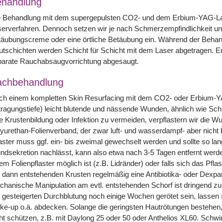
handlung
e Behandlung mit dem supergepulsten CO2- und dem Erbium-YAG-Las
erverfahren. Dennoch setzen wir je nach Schmerzempfindlichkeit un
äubungscreme oder eine örtliche Betäubung ein. Während der Behand
tschichten werden Schicht für Schicht mit dem Laser abgetragen. E
parate Rauchabsaugvorrichtung abgesaugt.
achbehandlung
ch einem kompletten Skin Resurfacing mit dem CO2- oder Erbium-YA
ragungstiefe) leicht blutende und nässende Wunden, ähnlich wie Sc
e Krustenbildung oder Infektion zu vermeiden, verpflastern wir die 
yurethan-Folienverband, der zwar luft- und wasserdampf- aber nicht b
aster muss ggf. ein- bis zweimal gewechselt werden und sollte so la
dsekretion nachlässt, kann also etwa nach 3-5 Tagen entfernt werd
em Folienpflaster möglich ist (z.B. Lidränder) oder falls sich das Pfla
 dann entstehenden Krusten regelmäßig eine Antibiotika- oder Dexpa
hanische Manipulation am evtl. entstehenden Schorf ist dringend zu
 gesteigerten Durchblutung noch einige Wochen gerötet sein, lassen 
e-up o.ä. abdecken. Solange die geringsten Hautrötungen bestehen, 
ht schützen, z.B. mit Daylong 25 oder 50 oder Anthelios XL60. Schw