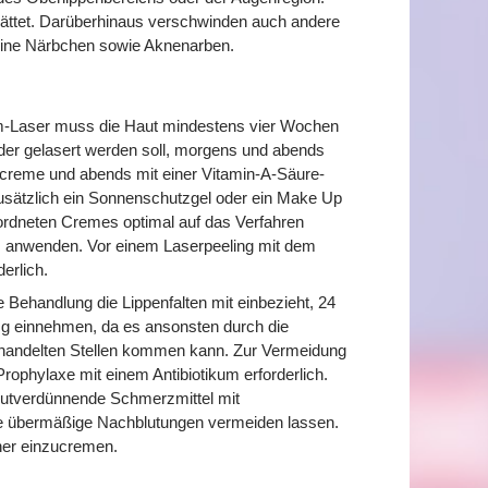
glättet. Darüberhinaus verschwinden auch andere
kleine Närbchen sowie Aknenarben.
um-Laser muss die Haut mindestens vier Wochen
 der gelasert werden soll, morgens und abends
hcreme und abends mit einer Vitamin-A-Säure-
usätzlich ein Sonnenschutzgel oder ein Make Up
rordneten Cremes optimal auf das Verfahren
es anwenden. Vor einem Laserpeeling mit dem
erlich.
 Behandlung die Lippenfalten mit einbezieht, 24
mg einnehmen, da es ansonsten durch die
behandelten Stellen kommen kann. Zur Vermeidung
 Prophylaxe mit einem Antibiotikum erforderlich.
 blutverdünnende Schmerzmittel mit
ise übermäßige Nachblutungen vermeiden lassen.
her einzucremen.