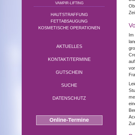
VAMPIR-LIFTING
Obe
Zei
HAUTSTRAFFUNG
FETTABSAUGUNG
Vo
KOSMETISCHE OPERATIONEN
Im
lan
AKTUELLES
gro
Cre
KONTAKT/TERMINE
auf
vor
GUTSCHEIN
Fra
Lei
SUCHE
Stu
mec
DATENSCHUTZ
ein
Ber
Ace
Online-Termine
Zum