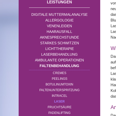
LEISTUNGEN
von
neu
da
DIGITALE MUTTERMALANALYSE
Blu
ALLERGOLOGIE
La
VENENLEIDEN
Las
HAARAUSFALL
Nac
AKNESPRECHSTUNDE
STARKES SCHWITZEN
Wi
LICHTTHERAPIE
LASERBEHANDLUNG
Das
AMBULANTE OPERATIONEN
au
FALTENBEHANDLUNG
bef
CREMES
Las
PEELINGS
kla
BOTULINUMTOXIN
Hau
FALTENUNTERSPRITZUNG
Kol
INTRACEL
das
LASER
A
FRUCHTSÄURE
FADENLIFTING
Das