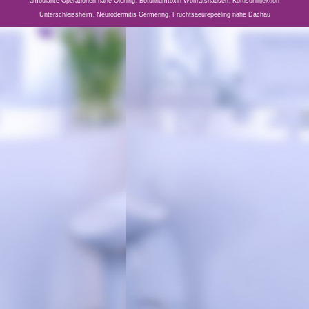
ambulante Operationen nahe Olching
,
Botulinumtoxin Wolfratshausen
,
Kortisoninjektion
Unterschleissheim
,
Neurodermitis Germering
,
Fruchtsaeurepeeling nahe Dachau