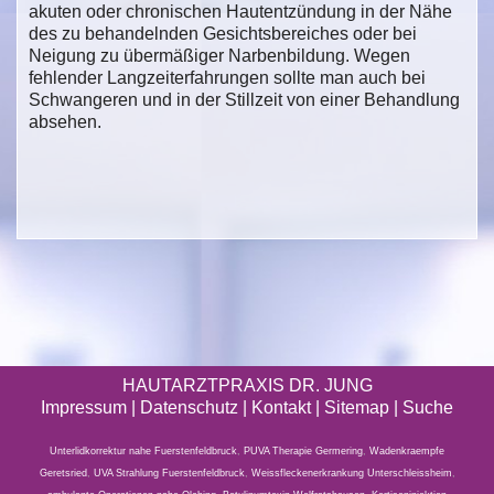
akuten oder chronischen Hautentzündung in der Nähe
des zu behandelnden Gesichtsbereiches oder bei
Neigung zu übermäßiger Narbenbildung. Wegen
fehlender Langzeiterfahrungen sollte man auch bei
Schwangeren und in der Stillzeit von einer Behandlung
absehen.
HAUTARZTPRAXIS DR. JUNG
Impressum
|
Datenschutz
| Kontakt |
Sitemap
|
Suche
Unterlidkorrektur nahe Fuerstenfeldbruck
,
PUVA Therapie Germering
,
Wadenkraempfe
Geretsried
,
UVA Strahlung Fuerstenfeldbruck
,
Weissfleckenerkrankung Unterschleissheim
,