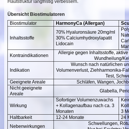
Hautstruktur langfristig verbessern.
Übersicht Biostimulatoren
Biostimulator
HarmonyCa (Allergan)
Scu
Pol
70% Hyaluronsäure 20mg/ml
Nat
Inhaltsstoffe
30% Calciumhydroxylapatit
Car
Lidocain
Man
Allergie gegen Inhaltsstoffe, akti
Kontraindikationen
Wundheilung/Kelo
Wunsch nach natürlichen und
Indikation
Volumenverlust, Ziehharmonika-Falte
Test, Schwe
Geeignete Areale
Schläfen, Wangen, Jochbein
Nicht geeignete
Glabella, Peri
Areale
Sofortiger Volumenzuwachs
Kei
Wirkung
+ Kollagenaufbau nach ca. 3
Kol
Monaten
3 M
Haltbarkeit
12-24 Monate
24 
Schwellungen, Rötu
Nebenwirkungen