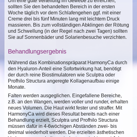
Um eine gute Verteilung im Gewebe zu erreichen,
sollten Sie den behandelten Bereich in der ersten
Woche täglich vor dem Schlafengehen ggf. mit einer
Creme drei bis fünf Minuten lang mit leichtem Druck
massieren. Bis zum vollständigen Abklingen der Rötung
und Schwellung (in der Regel nach zwei Tagen) sollten
Sie auf Sonnenbäder und Solarienbesuche verzichten.
Behandlungsergebnis
Während das Kombinationspräparat HarmonyCa durch
den Hyaluron-Anteil eine Sofortwirkung hat, benötigt
der durch reine Biostimulatoren wie Sculptra oder
Profhilo Structura angeregte Kollagenaufbau einige
Monate.
Falten werden ausgeglichen. Eingefallene Bereiche,
z.B. an den Wangen, werden voller und runder, erhalten
neues Volumen. Die Haut wirkt fester und straffer. Mit
HarmonyCa wird dieses Resultat bereits nach einer
Behandlung erzielt, Sculptra und Profhilo Structura
müssen dafür in 4-6wöchigen Abständen zwei- bis
dreimal wiederholt werden. Die erzielten ästhetischen