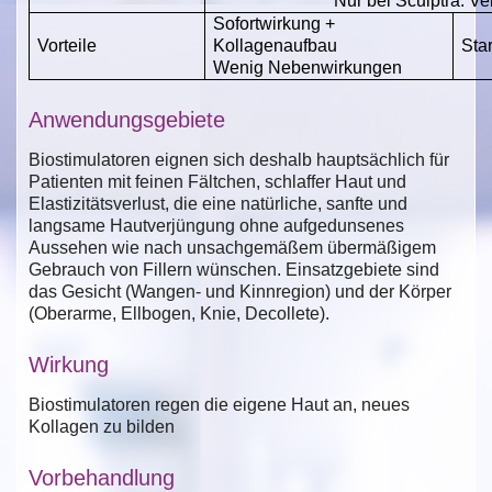
Nur bei Sculptra: V
Sofortwirkung +
Vorteile
Kollagenaufbau
Sta
Wenig Nebenwirkungen
Anwendungsgebiete
Biostimulatoren eignen sich deshalb hauptsächlich für
Patienten mit feinen Fältchen, schlaffer Haut und
Elastizitätsverlust, die eine natürliche, sanfte und
langsame Hautverjüngung ohne aufgedunsenes
Aussehen wie nach unsachgemäßem übermäßigem
Gebrauch von Fillern wünschen. Einsatzgebiete sind
das Gesicht (Wangen- und Kinnregion) und der Körper
(Oberarme, Ellbogen, Knie, Decollete).
Wirkung
Biostimulatoren regen die eigene Haut an, neues
Kollagen zu bilden
Vorbehandlung